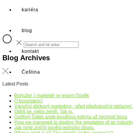
kariéra
blog
kontakt
Blog Archives
Čeština
Latest Posts
Bohužel, i marketér je jenom člověk
O konzistenci
Vánoční dárkový marketing - před předvánoční reklamní 
Odliš se, nebo zemři. Tak jo.
Golfový Šotek aneb kovářova kobyla už nechodí bosa
How we managed to destroy the reputation of an industr
Jak jsme zničili pověst jednoho oboru.
Whose work is it? The client’s or the agency’s?