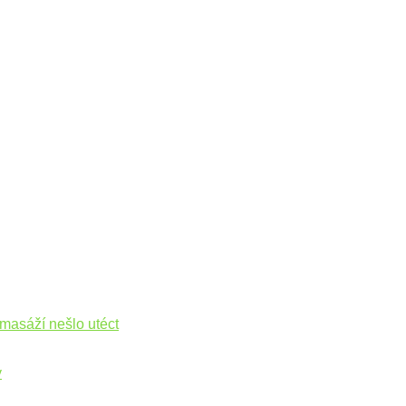
masáží nešlo utéct
y