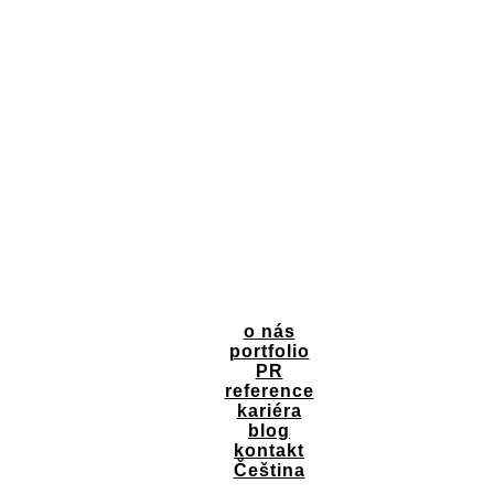
o nás
portfolio
PR
reference
kariéra
blog
kontakt
Čeština