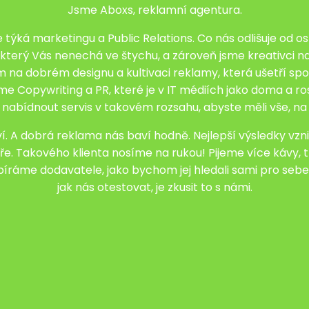
Jsme Aboxs, reklamní agentura.
 týká marketingu a Public Relations. Co nás odlišuje od
který Vás nenechá ve štychu, a zároveň jsme kreativci na
m na dobrém designu a kultivaci reklamy, která ušetří spo
me Copywriting a PR, které je v IT médiích jako doma a r
e nabídnout servis v takovém rozsahu, abyste měli vše, n
. A dobrá reklama nás baví hodně. Nejlepší výsledky vznik
e. Takového klienta nosíme na rukou! Pijeme více kávy
ybíráme dodavatele, jako bychom jej hledali sami pro sebe.
jak nás otestovat, je zkusit to s námi.