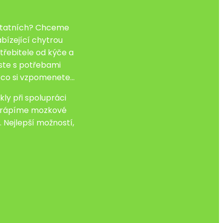
 ostatních? Chceme
bízející chytrou
třebitele od kýče a
oste s potřebami
a co si vzpomenete…
ly při spolupráci
, trápíme mozkové
 Nejlepší možností,