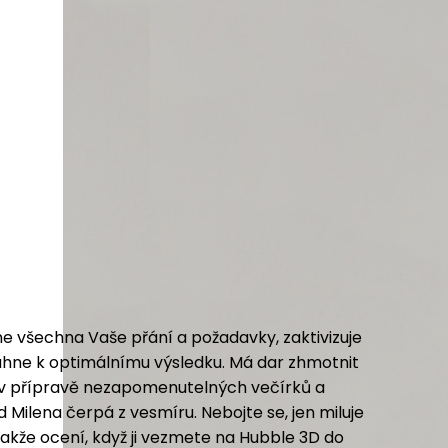
ne všechna Vaše přání a požadavky, zaktivizuje
áhne k optimálnímu výsledku. Má dar zhmotnit
í v přípravě nezapomenutelných večírků a
d Milena čerpá z vesmíru. Nebojte se, jen miluje
kže ocení, když ji vezmete na Hubble 3D do