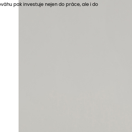
áhu pak investuje nejen do práce, ale i do