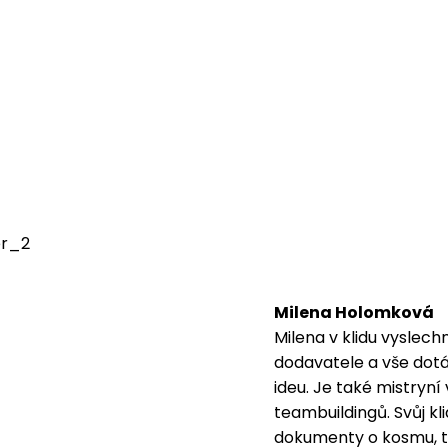
Milena Holomková
Milena v klidu vyslech
dodavatele a vše dot
ideu. Je také mistryn
teambuildingů. Svůj kli
dokumenty o kosmu, ta