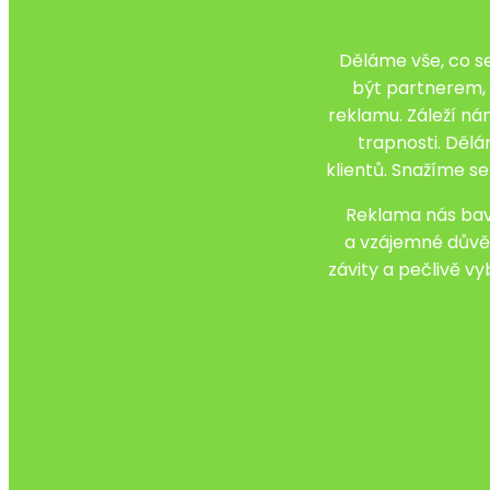
Děláme vše, co se
být partnerem, 
reklamu. Záleží ná
trapnosti. Dělá
klientů. Snažíme s
Reklama nás baví
a vzájemné důvěř
závity a pečlivě v