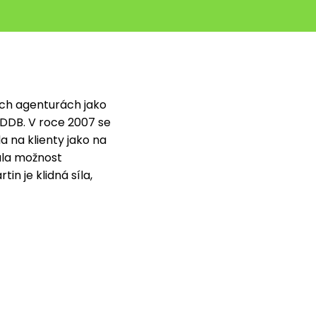
ích agenturách jako
 DDB. V roce 2007 se
la na klienty jako na
ala možnost
n je klidná síla,