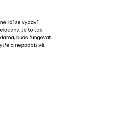
ě lidí se vybaví
elations. Je to tak
klama, bude fungovat.
ytře a nepodbízivě.