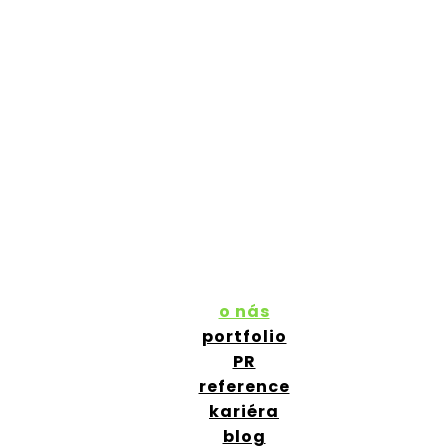
o nás
portfolio
PR
reference
kariéra
blog