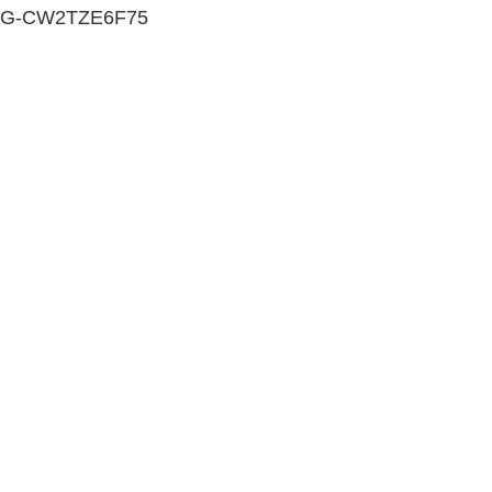
G-CW2TZE6F75
05 ledna, 2011
O přestíží, aneb rekl
Oblíbil jsem si jeden úsměvný výrok, který ří
Poslední dobou mi tak úsměvný už nepřipadá.
chvilce zeptal, co že to dělám. Já, že v rekla