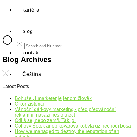
kariéra
blog
kontakt
Blog Archives
Čeština
Latest Posts
Bohužel, i marketér je jenom člověk
O konzistenci
Vánoční dárkový marketing - před předvánoční
reklamní masáží nešlo utéct
Odliš se, nebo zemři. Tak jo.
Golfový Šotek aneb kovářova kobyla už nechodí bosa
How we managed to destroy the reputation of an
industry